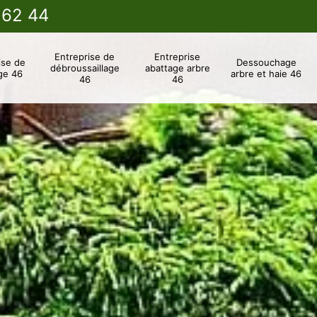
 62 44
Entreprise de
Entreprise
ise de
Dessouchage
débroussaillage
abattage arbre
ge 46
arbre et haie 46
46
46