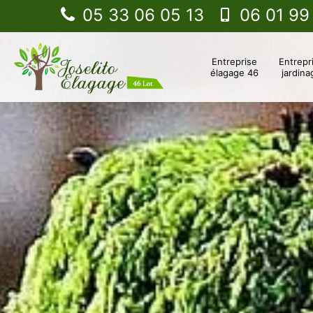
05 33 06 05 13
06 01 99
Entreprise
Entrepr
élagage 46
jardina