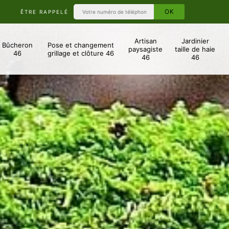
ÊTRE RAPPELÉ
Artisan
Jardinier
Bûcheron
Pose et changement
paysagiste
taille de haie
46
grillage et clôture 46
46
46