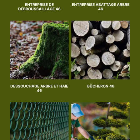
ENTREPRISE DE
ENTREPRISE ABATTAGE ARBRE
DÉBROUSSAILLAGE 46
46
DESSOUCHAGE ARBRE ET HAIE
BÛCHERON 46
46