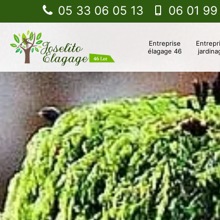
05 33 06 05 13
06 01 99
Entreprise
Entrepr
élagage 46
jardina