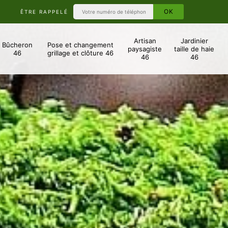
ÊTRE RAPPELÉ
Artisan
Jardinier
Bûcheron
Pose et changement
paysagiste
taille de haie
46
grillage et clôture 46
46
46