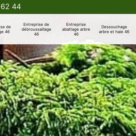
 62 44
Entreprise de
Entreprise
ise de
Dessouchage
débroussaillage
abattage arbre
ge 46
arbre et haie 46
46
46