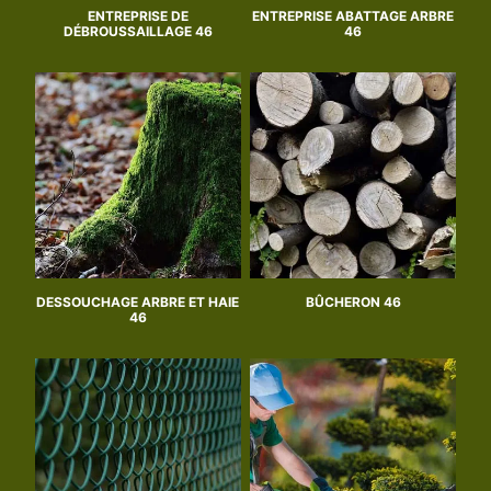
ENTREPRISE DE
ENTREPRISE ABATTAGE ARBRE
DÉBROUSSAILLAGE 46
46
DESSOUCHAGE ARBRE ET HAIE
BÛCHERON 46
46