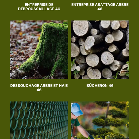
ENTREPRISE DE
ENTREPRISE ABATTAGE ARBRE
DÉBROUSSAILLAGE 46
46
DESSOUCHAGE ARBRE ET HAIE
BÛCHERON 46
46