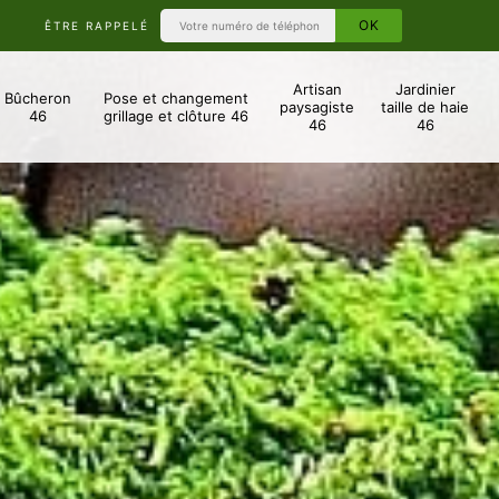
ÊTRE RAPPELÉ
Artisan
Jardinier
Bûcheron
Pose et changement
paysagiste
taille de haie
46
grillage et clôture 46
46
46