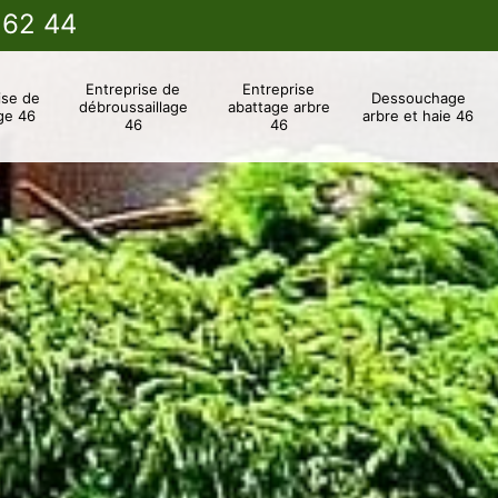
 62 44
Entreprise de
Entreprise
ise de
Dessouchage
débroussaillage
abattage arbre
ge 46
arbre et haie 46
46
46