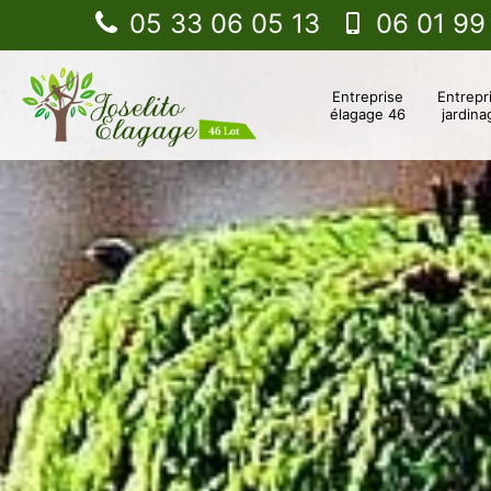
05 33 06 05 13
06 01 99
Entreprise
Entrepr
élagage 46
jardina