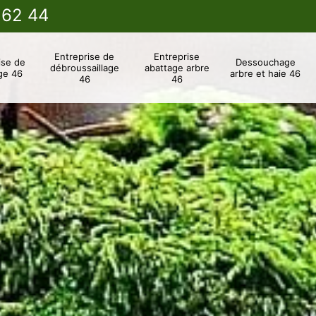
 62 44
Entreprise de
Entreprise
ise de
Dessouchage
débroussaillage
abattage arbre
ge 46
arbre et haie 46
46
46