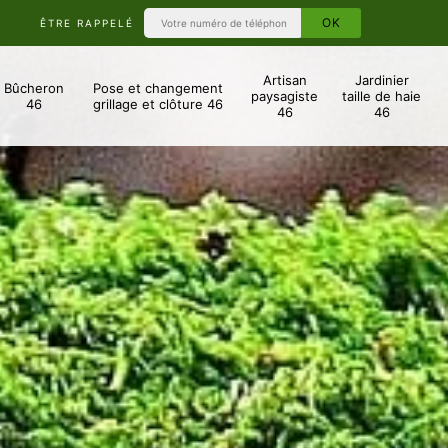
ÊTRE RAPPELÉ
Artisan
Jardinier
Bûcheron
Pose et changement
paysagiste
taille de haie
46
grillage et clôture 46
46
46