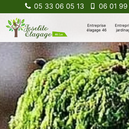
05 33 06 05 13
06 01 99
Entreprise
Entrepr
élagage 46
jardina