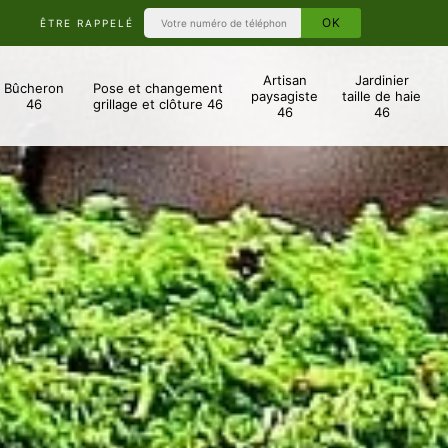
ÊTRE RAPPELÉ
Artisan
Jardinier
Bûcheron
Pose et changement
paysagiste
taille de haie
46
grillage et clôture 46
46
46