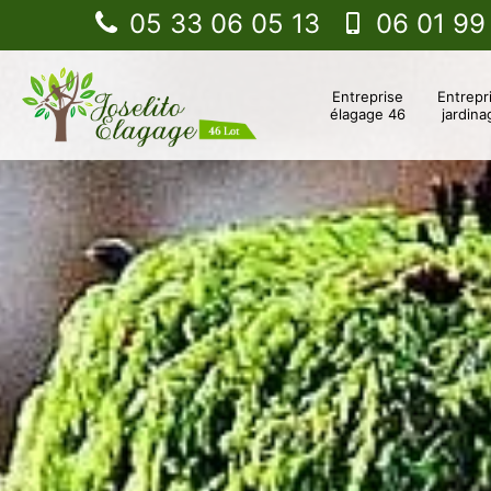
05 33 06 05 13
06 01 99
Entreprise
Entrepr
élagage 46
jardina