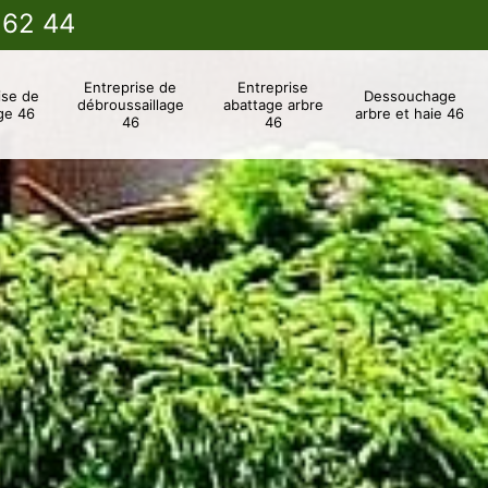
 62 44
Entreprise de
Entreprise
ise de
Dessouchage
débroussaillage
abattage arbre
ge 46
arbre et haie 46
46
46