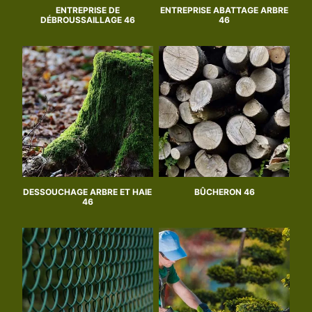
ENTREPRISE DE
ENTREPRISE ABATTAGE ARBRE
DÉBROUSSAILLAGE 46
46
DESSOUCHAGE ARBRE ET HAIE
BÛCHERON 46
46