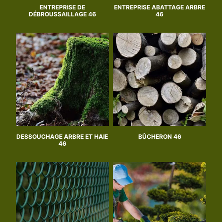
ENTREPRISE DE
ENTREPRISE ABATTAGE ARBRE
DÉBROUSSAILLAGE 46
46
DESSOUCHAGE ARBRE ET HAIE
BÛCHERON 46
46