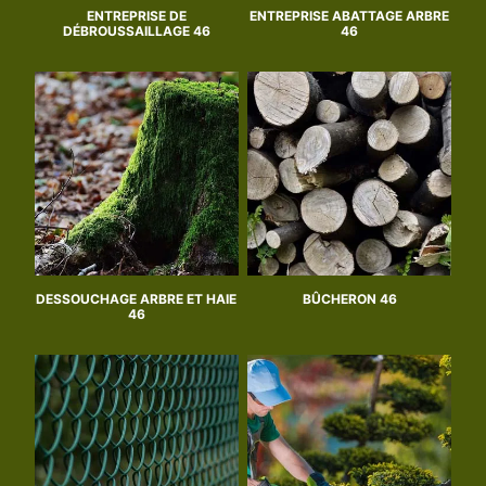
ENTREPRISE DE
ENTREPRISE ABATTAGE ARBRE
DÉBROUSSAILLAGE 46
46
DESSOUCHAGE ARBRE ET HAIE
BÛCHERON 46
46