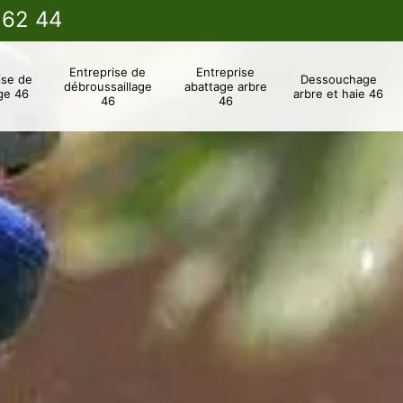
 62 44
Entreprise de
Entreprise
ise de
Dessouchage
débroussaillage
abattage arbre
ge 46
arbre et haie 46
46
46