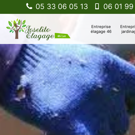
05 33 06 05 13
06 01 99
Entreprise
Entrepr
élagage 46
jardina