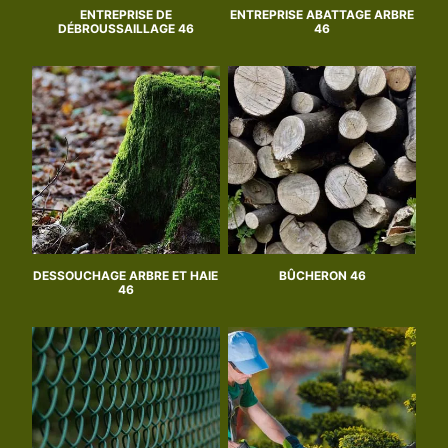
ENTREPRISE DE
ENTREPRISE ABATTAGE ARBRE
DÉBROUSSAILLAGE 46
46
DESSOUCHAGE ARBRE ET HAIE
BÛCHERON 46
46