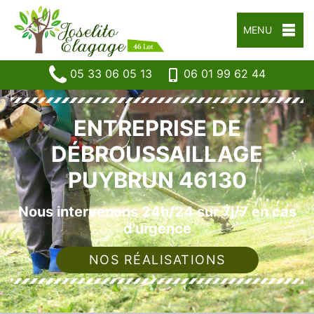
MENU
05 33 06 05 13
06 01 99 62 44
ENTREPRISE DE
DÉBROUSSAILLAGE
PUYBRUN 46130
Nous intervenons 24h/24 sur 7j/7 en cas
d'urgence
NOS RÉALISATIONS