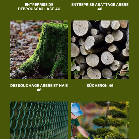
ENTREPRISE DE
ENTREPRISE ABATTAGE ARBRE
DÉBROUSSAILLAGE 46
46
DESSOUCHAGE ARBRE ET HAIE
BÛCHERON 46
46