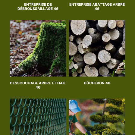
ENTREPRISE DE
ENTREPRISE ABATTAGE ARBRE
DÉBROUSSAILLAGE 46
46
DESSOUCHAGE ARBRE ET HAIE
BÛCHERON 46
46