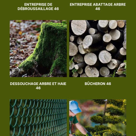
ENTREPRISE DE
ENTREPRISE ABATTAGE ARBRE
DÉBROUSSAILLAGE 46
46
DESSOUCHAGE ARBRE ET HAIE
BÛCHERON 46
46