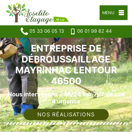
MENU
05 33 06 05 13
06 01 99 62 44
ENTREPRISE DE
DÉBROUSSAILLAGE
MAYRINHAC LENTOUR
46500
Nous intervenons 24h/24 sur 7j/7 en cas
d'urgence
NOS RÉALISATIONS