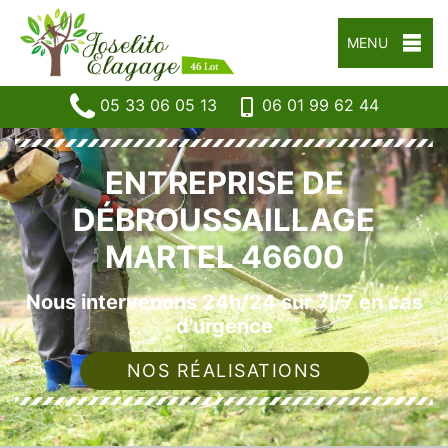
MENU
05 33 06 05 13
06 01 99 62 44
ENTREPRISE DE
DÉBROUSSAILLAGE
MARTEL 46600
Nous intervenons 24h/24 sur 7j/7 en cas
d'urgence
NOS RÉALISATIONS