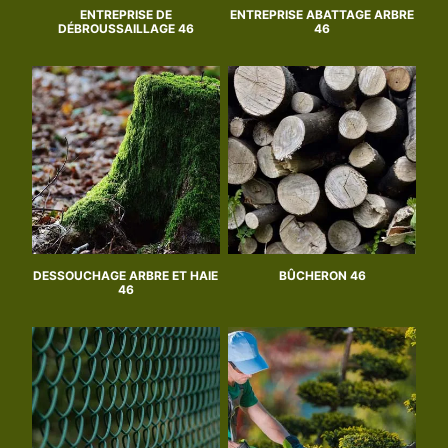
ENTREPRISE DE
ENTREPRISE ABATTAGE ARBRE
DÉBROUSSAILLAGE 46
46
DESSOUCHAGE ARBRE ET HAIE
BÛCHERON 46
46