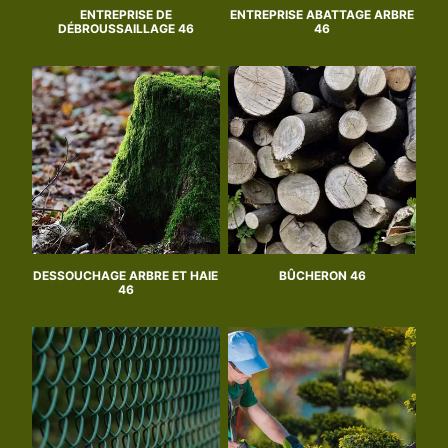
ENTREPRISE DE
ENTREPRISE ABATTAGE ARBRE
DÉBROUSSAILLAGE 46
46
DESSOUCHAGE ARBRE ET HAIE
BÛCHERON 46
46