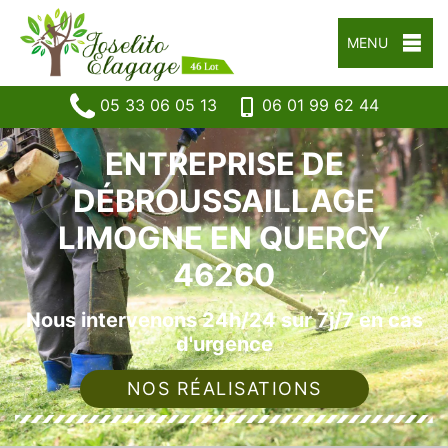
MENU
05 33 06 05 13
06 01 99 62 44
ENTREPRISE DE
DÉBROUSSAILLAGE
LIMOGNE EN QUERCY
46260
Nous intervenons 24h/24 sur 7j/7 en cas
d'urgence
NOS RÉALISATIONS