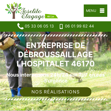
MENU
05 33 06 05 13
06 01 99 62 44
ENTREPRISE DE
DÉBROUSSAILLAGE
LHOSPITALET 46170
Nous intervenons 24h/24 sur 7j/7 en cas
d'urgence
NOS RÉALISATIONS