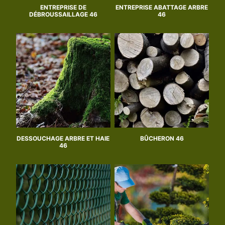
ENTREPRISE DE
ENTREPRISE ABATTAGE ARBRE
DÉBROUSSAILLAGE 46
46
DESSOUCHAGE ARBRE ET HAIE
BÛCHERON 46
46