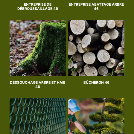
ENTREPRISE DE
ENTREPRISE ABATTAGE ARBRE
DÉBROUSSAILLAGE 46
46
DESSOUCHAGE ARBRE ET HAIE
BÛCHERON 46
46