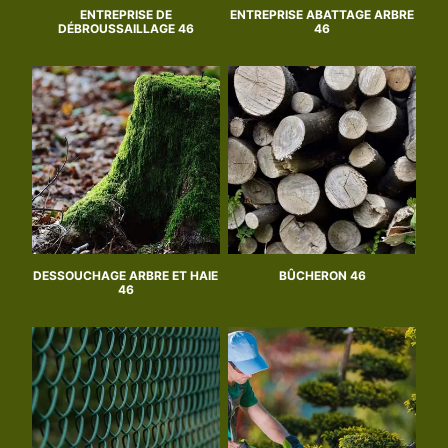
ENTREPRISE DE
ENTREPRISE ABATTAGE ARBRE
DÉBROUSSAILLAGE 46
46
DESSOUCHAGE ARBRE ET HAIE
BÛCHERON 46
46