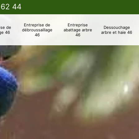
 62 44
Entreprise de
Entreprise
ise de
Dessouchage
débroussaillage
abattage arbre
ge 46
arbre et haie 46
46
46