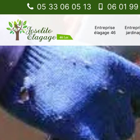
05 33 06 05 13
06 01 99
Entreprise
Entrepr
élagage 46
jardina