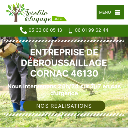
MENU
05 33 06 05 13
06 01 99 62 44
ENTREPRISE DE
DÉBROUSSAILLAGE
CORNAC 46130
Nous intervenons 24h/24 sur 7j/7 en cas
d'urgence
NOS RÉALISATIONS