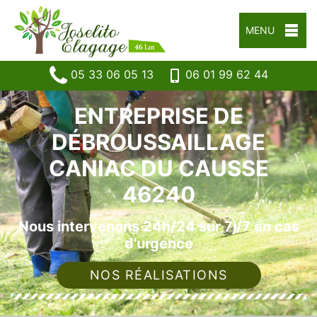
MENU
05 33 06 05 13
06 01 99 62 44
ENTREPRISE DE
DÉBROUSSAILLAGE
CANIAC DU CAUSSE
46240
Nous intervenons 24h/24 sur 7j/7 en cas
d'urgence
NOS RÉALISATIONS