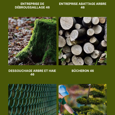
ENTREPRISE DE
ENTREPRISE ABATTAGE ARBRE
DÉBROUSSAILLAGE 46
46
DESSOUCHAGE ARBRE ET HAIE
BÛCHERON 46
46