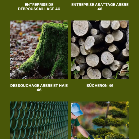
ENTREPRISE DE
ENTREPRISE ABATTAGE ARBRE
DÉBROUSSAILLAGE 46
46
DESSOUCHAGE ARBRE ET HAIE
BÛCHERON 46
46