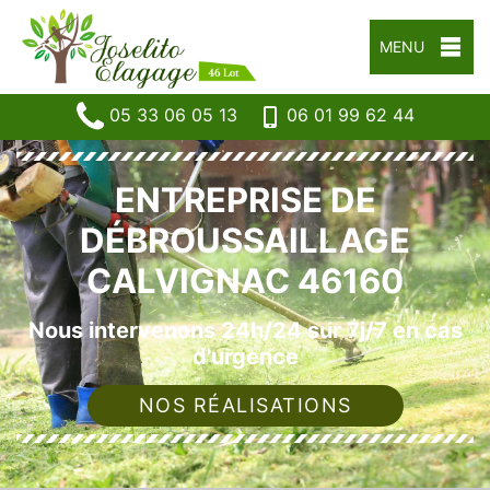
MENU
05 33 06 05 13
06 01 99 62 44
ENTREPRISE DE
DÉBROUSSAILLAGE
CALVIGNAC 46160
Nous intervenons 24h/24 sur 7j/7 en cas
d'urgence
NOS RÉALISATIONS