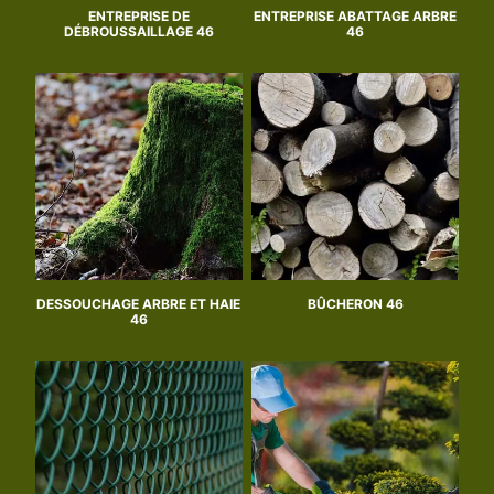
ENTREPRISE DE
ENTREPRISE ABATTAGE ARBRE
DÉBROUSSAILLAGE 46
46
DESSOUCHAGE ARBRE ET HAIE
BÛCHERON 46
46