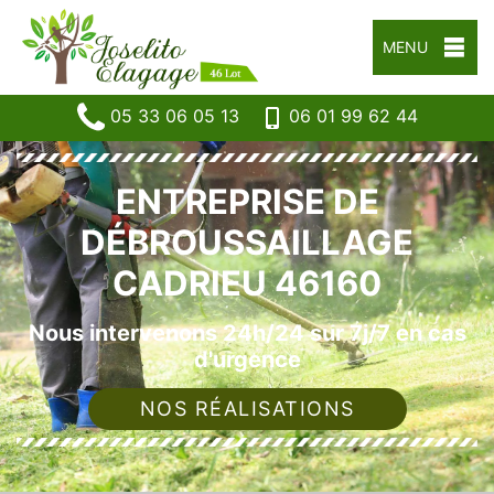
MENU
05 33 06 05 13
06 01 99 62 44
ENTREPRISE DE
DÉBROUSSAILLAGE
CADRIEU 46160
Nous intervenons 24h/24 sur 7j/7 en cas
d'urgence
NOS RÉALISATIONS