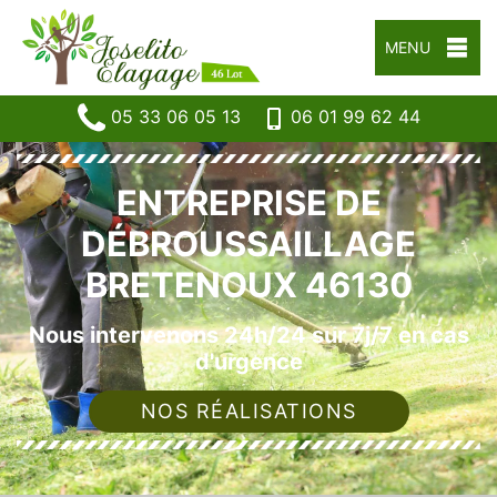
MENU
05 33 06 05 13
06 01 99 62 44
ENTREPRISE DE
DÉBROUSSAILLAGE
BRETENOUX 46130
Nous intervenons 24h/24 sur 7j/7 en cas
d'urgence
NOS RÉALISATIONS