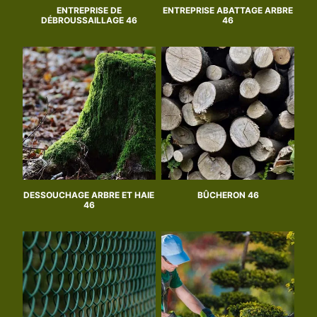
ENTREPRISE DE
ENTREPRISE ABATTAGE ARBRE
DÉBROUSSAILLAGE 46
46
DESSOUCHAGE ARBRE ET HAIE
BÛCHERON 46
46