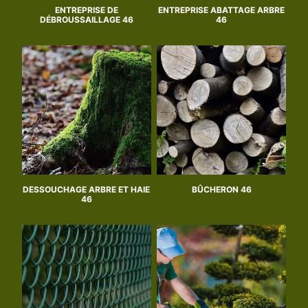
ENTREPRISE DE
ENTREPRISE ABATTAGE ARBRE
DÉBROUSSAILLAGE 46
46
DESSOUCHAGE ARBRE ET HAIE
BÛCHERON 46
46