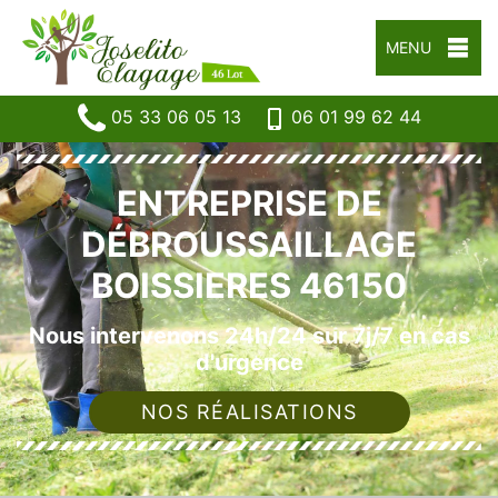
MENU
05 33 06 05 13
06 01 99 62 44
ENTREPRISE DE
DÉBROUSSAILLAGE
BOISSIERES 46150
Nous intervenons 24h/24 sur 7j/7 en cas
d'urgence
NOS RÉALISATIONS