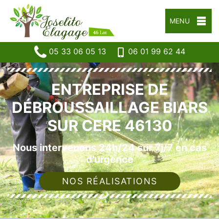
MENU
05 33 06 05 13
06 01 99 62 44
ENTREPRISE DE
DÉBROUSSAILLAGE BIARS
SUR CERE 46130
Nous intervenons 24h/24 sur 7j/7 en cas
d'urgence
NOS RÉALISATIONS