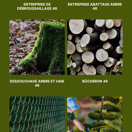
ENTREPRISE DE
ENTREPRISE ABATTAGE ARBRE
DÉBROUSSAILLAGE 46
46
DESSOUCHAGE ARBRE ET HAIE
BÛCHERON 46
46