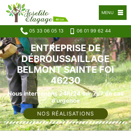
MENU
05 33 06 05 13
06 01 99 62 44
ENTREPRISE DE
DÉBROUSSAILLAGE
BELMONT SAINTE FOI
46230
Nous intervenons 24h/24 sur 7j/7 en cas
d'urgence
NOS RÉALISATIONS