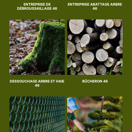
ENTREPRISE DE
ENTREPRISE ABATTAGE ARBRE
DÉBROUSSAILLAGE 46
46
DESSOUCHAGE ARBRE ET HAIE
BÛCHERON 46
46