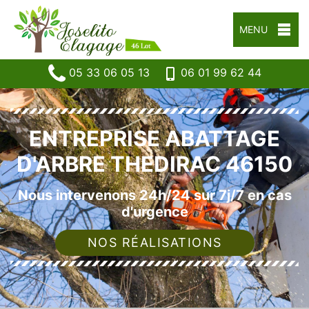
MENU
05 33 06 05 13
06 01 99 62 44
ENTREPRISE ABATTAGE
D'ARBRE THEDIRAC 46150
Nous intervenons 24h/24 sur 7j/7 en cas
d'urgence
NOS RÉALISATIONS