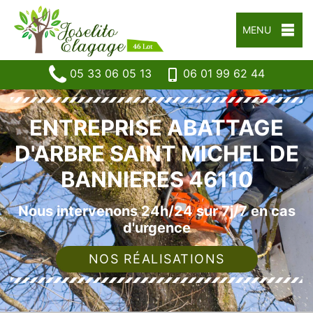
MENU
05 33 06 05 13
06 01 99 62 44
ENTREPRISE ABATTAGE
D'ARBRE SAINT MICHEL DE
BANNIERES 46110
Nous intervenons 24h/24 sur 7j/7 en cas
d'urgence
NOS RÉALISATIONS