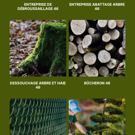
ENTREPRISE DE
ENTREPRISE ABATTAGE ARBRE
DÉBROUSSAILLAGE 46
46
DESSOUCHAGE ARBRE ET HAIE
BÛCHERON 46
46