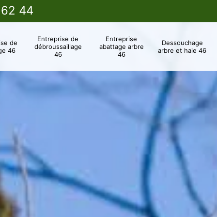
 62 44
Entreprise de
Entreprise
ise de
Dessouchage
débroussaillage
abattage arbre
ge 46
arbre et haie 46
46
46