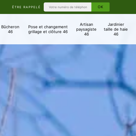
ÊTRE RAPPELÉ
Artisan
Jardinier
Bûcheron
Pose et changement
paysagiste
taille de haie
46
grillage et clôture 46
46
46