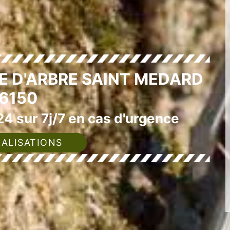
E D'ARBRE SAINT MEDARD
6150
4 sur 7j/7 en cas d'urgence
ALISATIONS