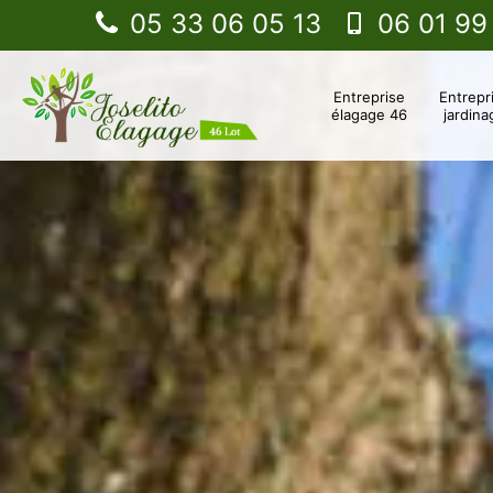
05 33 06 05 13
06 01 99
Entreprise
Entrepr
élagage 46
jardina