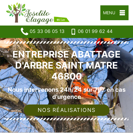
MENU
05 33 06 05 13
06 01 99 62 44
ENTREPRISE ABATTAGE
D'ARBRE SAINT MATRE
46800
Nous intervenons 24h/24 sur 7j/7 en cas
d'urgence
NOS RÉALISATIONS