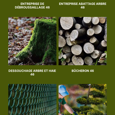
ENTREPRISE DE
ENTREPRISE ABATTAGE ARBRE
DÉBROUSSAILLAGE 46
46
DESSOUCHAGE ARBRE ET HAIE
BÛCHERON 46
46