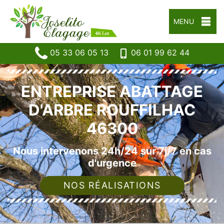
MENU
05 33 06 05 13
06 01 99 62 44
ENTREPRISE ABATTAGE
D'ARBRE ROUFFILHAC
46300
Nous intervenons 24h/24 sur 7j/7 en cas
d'urgence
NOS RÉALISATIONS