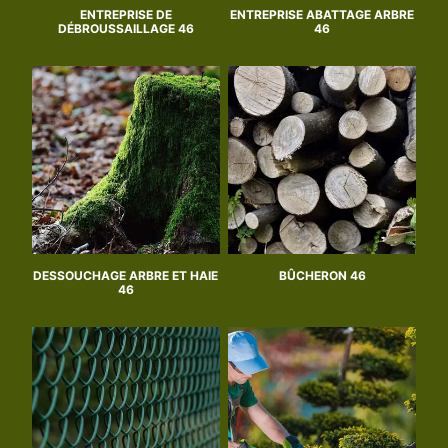
ENTREPRISE DE
ENTREPRISE ABATTAGE ARBRE
DÉBROUSSAILLAGE 46
46
DESSOUCHAGE ARBRE ET HAIE
BÛCHERON 46
46