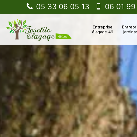
05 33 06 05 13
06 01 99
Entreprise
Entrepr
élagage 46
jardina