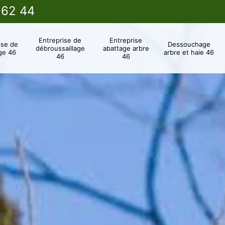
 62 44
Entreprise de
Entreprise
ise de
Dessouchage
débroussaillage
abattage arbre
ge 46
arbre et haie 46
46
46