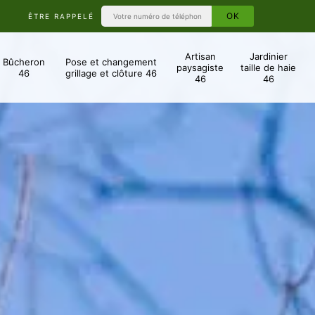
ÊTRE RAPPELÉ
Artisan
Jardinier
Bûcheron
Pose et changement
paysagiste
taille de haie
46
grillage et clôture 46
46
46