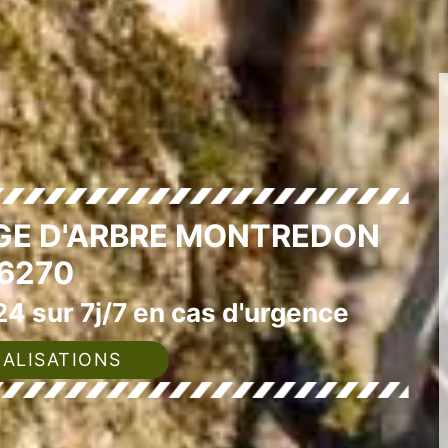
GE D'ARBRE MONTREDON
6270
4 sur 7j/7 en cas d'urgence
ALISATIONS