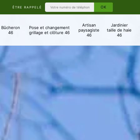
ÊTRE RAPPELÉ
Artisan
Jardinier
Bûcheron
Pose et changement
paysagiste
taille de haie
46
grillage et clôture 46
46
46