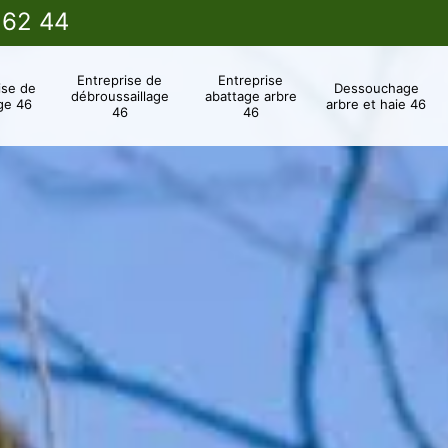
 62 44
Entreprise de
Entreprise
ise de
Dessouchage
débroussaillage
abattage arbre
ge 46
arbre et haie 46
46
46