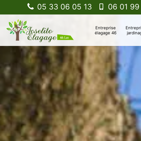
05 33 06 05 13
06 01 99
Entreprise
Entrepr
élagage 46
jardina