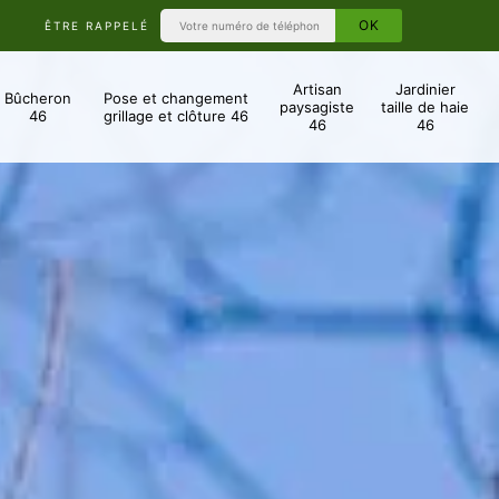
ÊTRE RAPPELÉ
Artisan
Jardinier
Bûcheron
Pose et changement
paysagiste
taille de haie
46
grillage et clôture 46
46
46