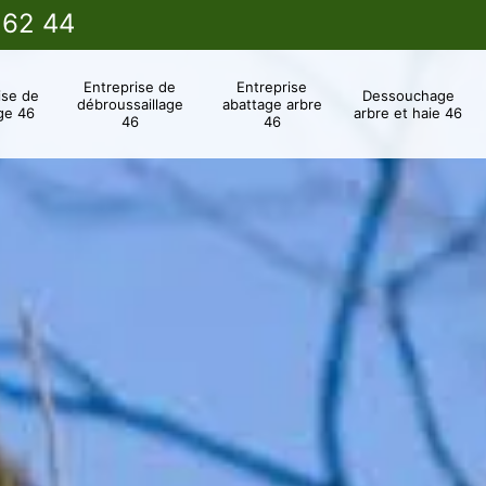
 62 44
Entreprise de
Entreprise
ise de
Dessouchage
débroussaillage
abattage arbre
ge 46
arbre et haie 46
46
46