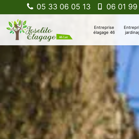
05 33 06 05 13
06 01 99
Entreprise
Entrepr
élagage 46
jardina