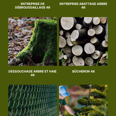
ENTREPRISE DE
ENTREPRISE ABATTAGE ARBRE
DÉBROUSSAILLAGE 46
46
DESSOUCHAGE ARBRE ET HAIE
BÛCHERON 46
46