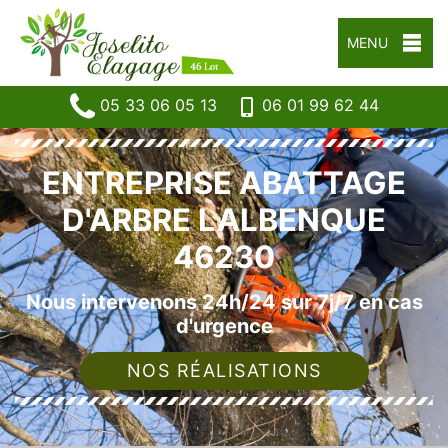
MENU
05 33 06 05 13
06 01 99 62 44
ENTREPRISE ABATTAGE
D'ARBRE LALBENQUE
46230
Nous intervenons 24h/24 sur 7j/7 en cas
d'urgence
NOS RÉALISATIONS