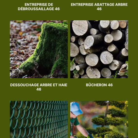
ENTREPRISE DE
ENTREPRISE ABATTAGE ARBRE
DÉBROUSSAILLAGE 46
46
DESSOUCHAGE ARBRE ET HAIE
BÛCHERON 46
46