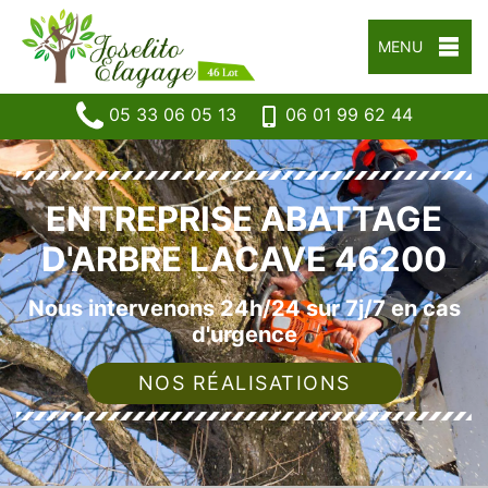
MENU
05 33 06 05 13
06 01 99 62 44
ENTREPRISE ABATTAGE
D'ARBRE LACAVE 46200
Nous intervenons 24h/24 sur 7j/7 en cas
d'urgence
NOS RÉALISATIONS