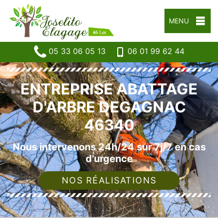
MENU
05 33 06 05 13
06 01 99 62 44
ENTREPRISE ABATTAGE
D'ARBRE DEGAGNAC
46340
Nous intervenons 24h/24 sur 7j/7 en cas
d'urgence
NOS RÉALISATIONS