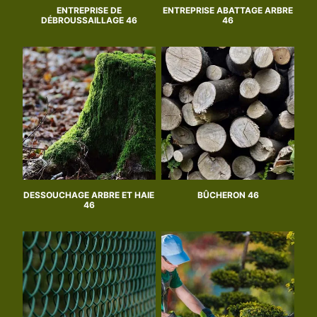
ENTREPRISE DE
ENTREPRISE ABATTAGE ARBRE
DÉBROUSSAILLAGE 46
46
DESSOUCHAGE ARBRE ET HAIE
BÛCHERON 46
46