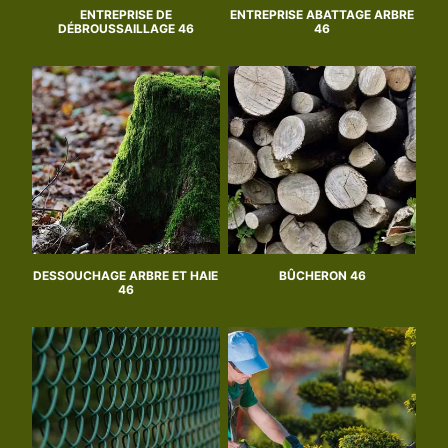
ENTREPRISE DE
ENTREPRISE ABATTAGE ARBRE
DÉBROUSSAILLAGE 46
46
DESSOUCHAGE ARBRE ET HAIE
BÛCHERON 46
46