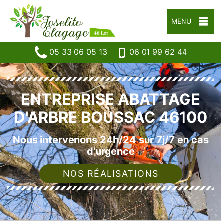
MENU
05 33 06 05 13
06 01 99 62 44
ENTREPRISE ABATTAGE
D'ARBRE BOUSSAC 46100
Nous intervenons 24h/24 sur 7j/7 en cas
d'urgence
NOS RÉALISATIONS