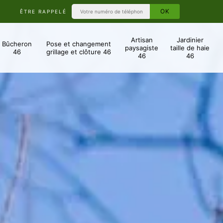
ÊTRE RAPPELÉ
Artisan
Jardinier
Bûcheron
Pose et changement
paysagiste
taille de haie
46
grillage et clôture 46
46
46