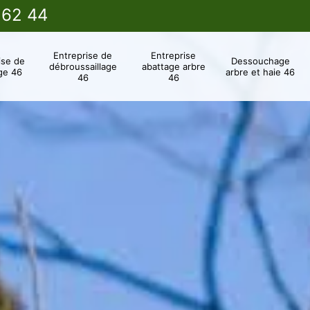
 62 44
Entreprise de
Entreprise
ise de
Dessouchage
débroussaillage
abattage arbre
ge 46
arbre et haie 46
46
46