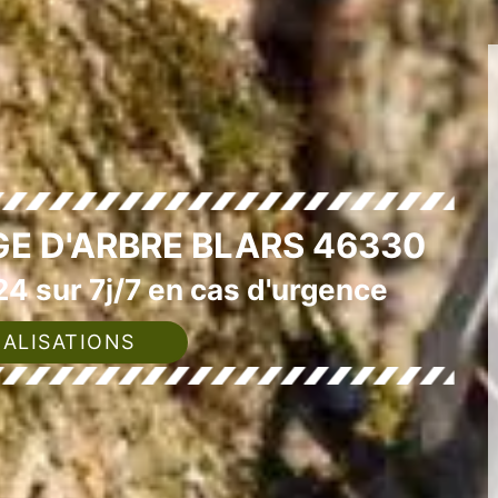
E D'ARBRE BLARS 46330
4 sur 7j/7 en cas d'urgence
ALISATIONS