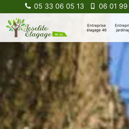
05 33 06 05 13
06 01 99
Entreprise
Entrepr
élagage 46
jardina