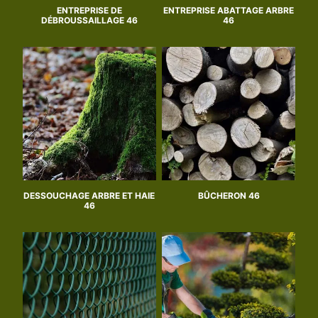
ENTREPRISE DE
ENTREPRISE ABATTAGE ARBRE
DÉBROUSSAILLAGE 46
46
DESSOUCHAGE ARBRE ET HAIE
BÛCHERON 46
46