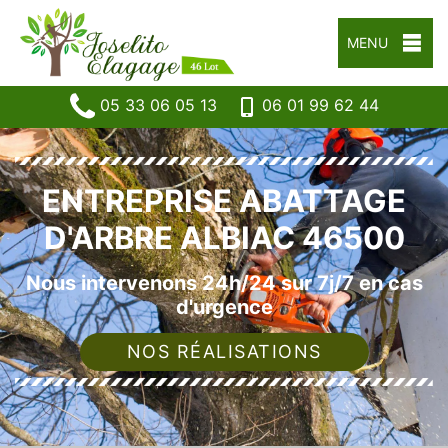
MENU
05 33 06 05 13
06 01 99 62 44
ENTREPRISE ABATTAGE
D'ARBRE ALBIAC 46500
Nous intervenons 24h/24 sur 7j/7 en cas
d'urgence
NOS RÉALISATIONS