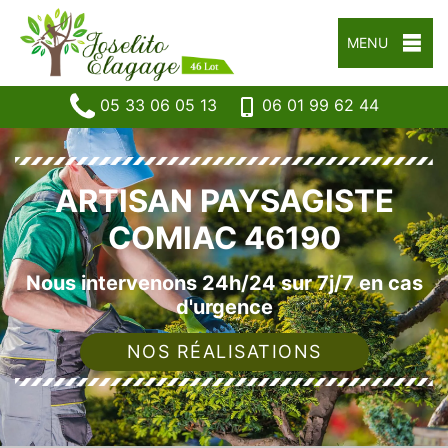
MENU
05 33 06 05 13
06 01 99 62 44
ARTISAN PAYSAGISTE
COMIAC 46190
Nous intervenons 24h/24 sur 7j/7 en cas
d'urgence
NOS RÉALISATIONS