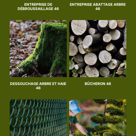
ENTREPRISE DE
ENTREPRISE ABATTAGE ARBRE
DÉBROUSSAILLAGE 46
46
DESSOUCHAGE ARBRE ET HAIE
BÛCHERON 46
46