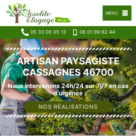
MENU
05 33 06 05 13
06 01 99 62 44
ARTISAN PAYSAGISTE
CASSAGNES 46700
Nous intervenons 24h/24 sur 7j/7 en cas
d'urgence
NOS RÉALISATIONS