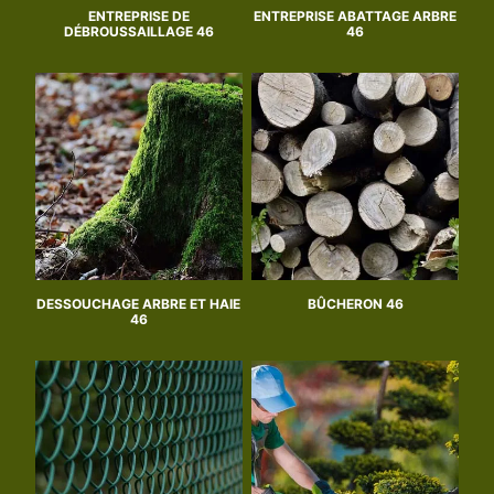
ENTREPRISE DE
ENTREPRISE ABATTAGE ARBRE
DÉBROUSSAILLAGE 46
46
DESSOUCHAGE ARBRE ET HAIE
BÛCHERON 46
46