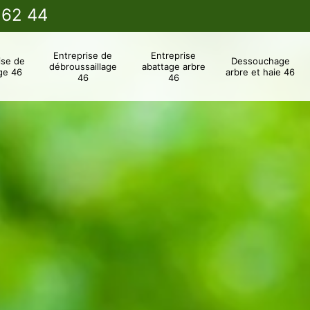
 62 44
Entreprise de
Entreprise
ise de
Dessouchage
débroussaillage
abattage arbre
ge 46
arbre et haie 46
46
46