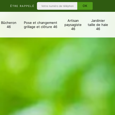
ÊTRE RAPPELÉ
Artisan
Jardinier
Bûcheron
Pose et changement
paysagiste
taille de haie
46
grillage et clôture 46
46
46