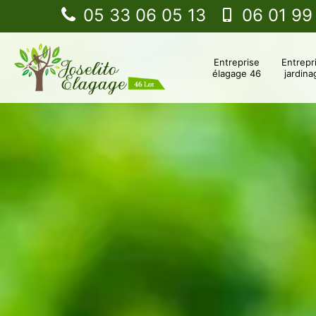
05 33 06 05 13
06 01 99
Entreprise
Entrepr
élagage 46
jardina