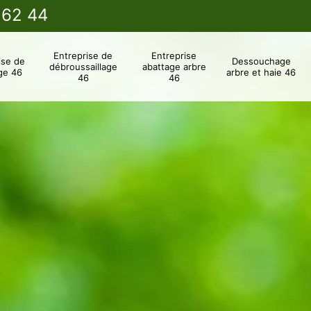
 62 44
Entreprise de
Entreprise
ise de
Dessouchage
débroussaillage
abattage arbre
ge 46
arbre et haie 46
46
46