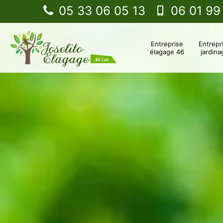
05 33 06 05 13
06 01 99
Entreprise
Entrepr
élagage 46
jardina