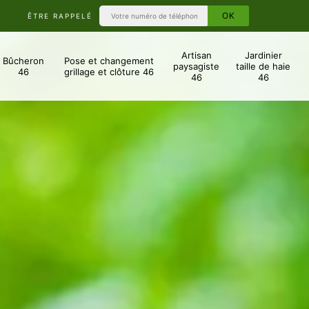
ÊTRE RAPPELÉ
Artisan
Jardinier
Bûcheron
Pose et changement
paysagiste
taille de haie
46
grillage et clôture 46
46
46