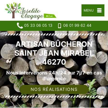
MENU
05 33 06 05 13
06 01 99 62 44
ARTISAN BÛCHERON
SAINT JEAN MIRABEL
46270
Nous intervenons 24h/24 sur 7j/7 en cas
d'urgence
NOS RÉALISATIONS