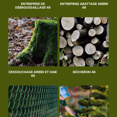
ENTREPRISE DE
ENTREPRISE ABATTAGE ARBRE
DÉBROUSSAILLAGE 46
46
DESSOUCHAGE ARBRE ET HAIE
BÛCHERON 46
46