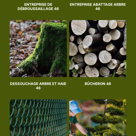
ENTREPRISE DE
ENTREPRISE ABATTAGE ARBRE
DÉBROUSSAILLAGE 46
46
DESSOUCHAGE ARBRE ET HAIE
BÛCHERON 46
46