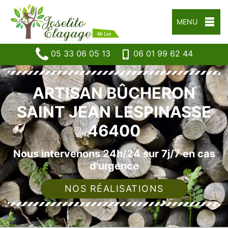
MENU
05 33 06 05 13
06 01 99 62 44
ARTISAN BÛCHERON
SAINT JEAN LESPINASSE
46400
Nous intervenons 24h/24 sur 7j/7 en cas
d'urgence
NOS RÉALISATIONS